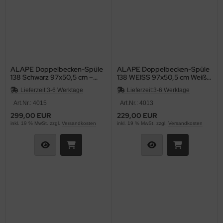
ALAPE Doppelbecken-Spüle
ALAPE Doppelbecken-Spüle
138 Schwarz 97x50,5 cm –
138 WEISS 97x50,5 cm Weiß
Emaillierte Stahlspüle mit 2
Stahl emailliert Doppelbecken
Lieferzeit:
3-6 Werktage
Lieferzeit:
3-6 Werktage
Becken Küchenspüle,
Küchenspüle Einbauspüle
Doppelspüle, Doppelbecken-
Art.Nr.: 4015
Art.Nr.: 4013
Spüle, Einbauspüle, 2-
299,00 EUR
229,00 EUR
Becken-Spüle
inkl. 19 % MwSt. zzgl.
Versandkosten
inkl. 19 % MwSt. zzgl.
Versandkosten