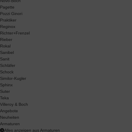
Novo-Boch
Pagette
Pozzi Ginori
Praktiker
Reginox
Richter+Frenzel
Rieber
Rokal
Sanibel
Sanit
Schläfer
Schock
Similor-Kugler
Sphinx
Suter
Teka
Villeroy & Boch
Angebote
Neuheiten
Armaturen
Alles anzeigen aus Armaturen