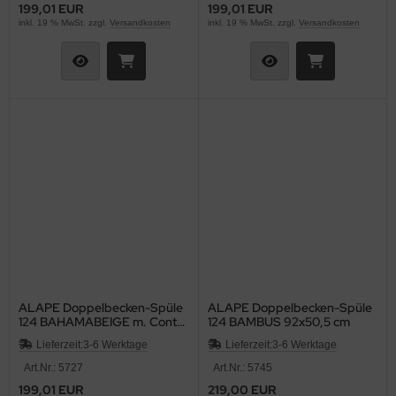
199,01 EUR
199,01 EUR
inkl. 19 % MwSt. zzgl.
Versandkosten
inkl. 19 % MwSt. zzgl.
Versandkosten
ALAPE Doppelbecken-Spüle
ALAPE Doppelbecken-Spüle
124 BAHAMABEIGE m. Contur
124 BAMBUS 92x50,5 cm
MOCCA 92x50,5
Lieferzeit:
3-6 Werktage
Lieferzeit:
3-6 Werktage
Art.Nr.: 5727
Art.Nr.: 5745
199,01 EUR
219,00 EUR