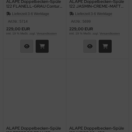
ALAPE Doppelbecken-Spüle
ALAPE Doppelbecken-Spüle
122 FLANELL-GRAU Contur
122 JASMIN-CREME-MATT
WEISS 92x47,5
92x47,5 cm
Lieferzeit:
3-6 Werktage
Lieferzeit:
3-6 Werktage
Art.Nr.: 5714
Art.Nr.: 5699
229,00 EUR
229,00 EUR
inkl. 19 % MwSt. zzgl.
Versandkosten
inkl. 19 % MwSt. zzgl.
Versandkosten
ALAPE Doppelbecken-Spüle
ALAPE Doppelbecken-Spüle