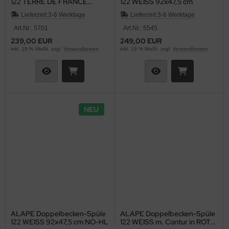
122 TERRE DE FRANCE
122 WEISS 92x47,5 cm
BRAUN 92x47,5 cm
Lieferzeit:
3-6 Werktage
Lieferzeit:
3-6 Werktage
Art.Nr.: 5701
Art.Nr.: 5545
239,00 EUR
249,00 EUR
inkl. 19 % MwSt. zzgl.
Versandkosten
inkl. 19 % MwSt. zzgl.
Versandkosten
NEU
ALAPE Doppelbecken-Spüle
ALAPE Doppelbecken-Spüle
122 WEISS 92x47,5 cm NO-HL
122 WEISS m. Contur in ROT