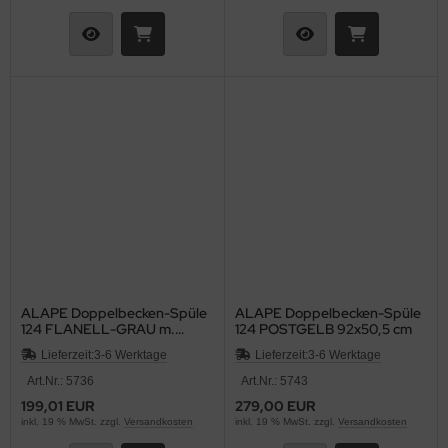
ALAPE Doppelbecken-Spüle
ALAPE Doppelbecken-Spüle
124 FLANELL-GRAU m.
124 POSTGELB 92x50,5 cm
Contur WEISS 92x50,
Lieferzeit:
3-6 Werktage
Lieferzeit:
3-6 Werktage
Art.Nr.: 5736
Art.Nr.: 5743
199,01 EUR
279,00 EUR
inkl. 19 % MwSt. zzgl.
Versandkosten
inkl. 19 % MwSt. zzgl.
Versandkosten