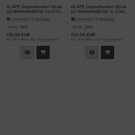
ALAPE Doppelbecken-Spüle
ALAPE Doppelbecken-Spüle
122 BAHAMABEIGE 92x47,5
122 BAHAMABEIGE m. Contur
cm
MOCCA 92x47,5
Lieferzeit:
3-6 Werktage
Lieferzeit:
3-6 Werktage
Art.Nr.: 5686
Art.Nr.: 5689
219,00 EUR
229,00 EUR
inkl. 19 % MwSt. zzgl.
Versandkosten
inkl. 19 % MwSt. zzgl.
Versandkosten