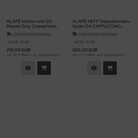
ALAPE kitchen sink 124
ALAPE NEFF Doppelbecken-
Peewit-Grey Cremefarbe
Spüle 124 CAPPUCCINO
Beige mit Sprenkel 92x50,5
92x50,5 cm
Lieferzeit:
3-6 Werktage
Lieferzeit:
3-6 Werktage
cm
Art.Nr.: 5746
Art.Nr.: 5749
219,00 EUR
269,00 EUR
inkl. 19 % MwSt. zzgl.
Versandkosten
inkl. 19 % MwSt. zzgl.
Versandkosten