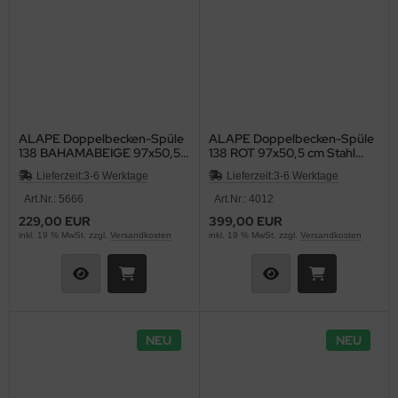
ALAPE Doppelbecken-Spüle
ALAPE Doppelbecken-Spüle
138 BAHAMABEIGE 97x50,5
138 ROT 97x50,5 cm Stahl
cm Stahl emailliert
emailliert Doppelbecken
Lieferzeit:
3-6 Werktage
Lieferzeit:
3-6 Werktage
Doppelbecken Küchenspüle
Küchenspüle Einbauspüle
Einbauspüle
Art.Nr.: 5666
Art.Nr.: 4012
229,00 EUR
399,00 EUR
inkl. 19 % MwSt. zzgl.
Versandkosten
inkl. 19 % MwSt. zzgl.
Versandkosten
NEU
NEU