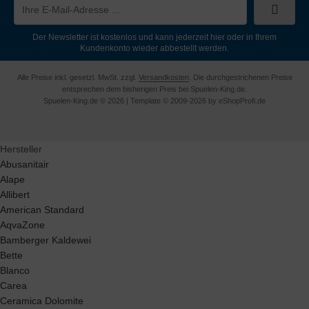
Der Newsletter ist kostenlos und kann jederzeit hier oder in Ihrem
Kundenkonto wieder abbestellt werden.
Alle Preise inkl. gesetzl. MwSt. zzgl.
Versandkosten
. Die durchgestrichenen Preise
entsprechen dem bisherigen Preis bei Spuelen-King.de.
Spuelen-King.de © 2026 | Template © 2009-2026 by eShopProfi.de
Hersteller
Abusanitair
Alape
Allibert
American Standard
AqvaZone
Bamberger Kaldewei
Bette
Blanco
Carea
Ceramica Dolomite