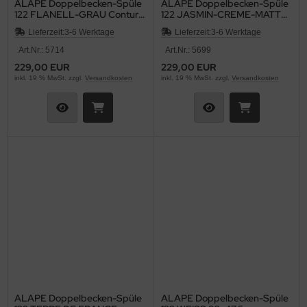
ALAPE Doppelbecken-Spüle
ALAPE Doppelbecken-Spüle
122 FLANELL-GRAU Contur
122 JASMIN-CREME-MATT
WEISS 92x47,5
92x47,5 cm
Lieferzeit:
3-6 Werktage
Lieferzeit:
3-6 Werktage
Art.Nr.: 5714
Art.Nr.: 5699
229,00 EUR
229,00 EUR
inkl. 19 % MwSt. zzgl.
Versandkosten
inkl. 19 % MwSt. zzgl.
Versandkosten
ALAPE Doppelbecken-Spüle
ALAPE Doppelbecken-Spüle