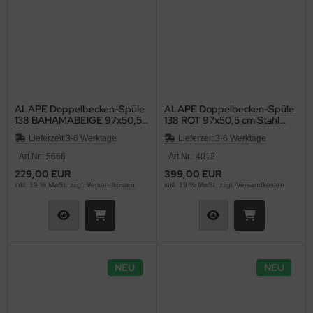
ALAPE Doppelbecken-Spüle
ALAPE Doppelbecken-Spüle
138 BAHAMABEIGE 97x50,5
138 ROT 97x50,5 cm Stahl
cm Stahl emailliert
emailliert Doppelbecken
Lieferzeit:
3-6 Werktage
Lieferzeit:
3-6 Werktage
Doppelbecken Küchenspüle
Küchenspüle Einbauspüle
Einbauspüle
Art.Nr.: 5666
Art.Nr.: 4012
229,00 EUR
399,00 EUR
inkl. 19 % MwSt. zzgl.
Versandkosten
inkl. 19 % MwSt. zzgl.
Versandkosten
NEU
NEU