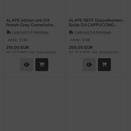
ALAPE kitchen sink 124
ALAPE NEFF Doppelbecken-
Peewit-Grey Cremefarbe
Spüle 124 CAPPUCCINO
Beige mit Sprenkel 92x50,5
92x50,5 cm
Lieferzeit:
3-6 Werktage
Lieferzeit:
3-6 Werktage
cm
Art.Nr.: 5746
Art.Nr.: 5749
219,00 EUR
269,00 EUR
inkl. 19 % MwSt. zzgl.
Versandkosten
inkl. 19 % MwSt. zzgl.
Versandkosten