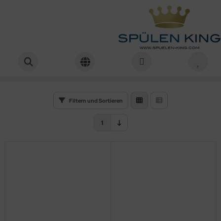
Alape
Startseite
Alape
Filtern und Sortieren
1