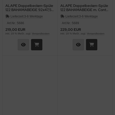
ALAPE Doppelbecken-Spüle
ALAPE Doppelbecken-Spüle
122 BAHAMABEIGE 92x47,5
122 BAHAMABEIGE m. Contur
cm
MOCCA 92x47,5
Lieferzeit:
3-6 Werktage
Lieferzeit:
3-6 Werktage
Art.Nr.: 5686
Art.Nr.: 5689
219,00 EUR
229,00 EUR
inkl. 19 % MwSt. zzgl.
Versandkosten
inkl. 19 % MwSt. zzgl.
Versandkosten