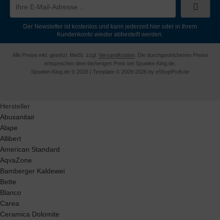
Der Newsletter ist kostenlos und kann jederzeit hier oder in Ihrem
Kundenkonto wieder abbestellt werden.
Alle Preise inkl. gesetzl. MwSt. zzgl.
Versandkosten
. Die durchgestrichenen Preise
entsprechen dem bisherigen Preis bei Spuelen-King.de.
Spuelen-King.de © 2026 | Template © 2009-2026 by eShopProfi.de
Hersteller
Abusanitair
Alape
Allibert
American Standard
AqvaZone
Bamberger Kaldewei
Bette
Blanco
Carea
Ceramica Dolomite