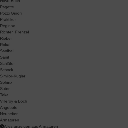
Novo-Boch
Pagette
Pozzi Ginori
Praktiker
Reginox
Richter+Frenzel
Rieber
Rokal
Sanibel
Sanit
Schläfer
Schock
Similor-Kugler
Sphinx
Suter
Teka
Villeroy & Boch
Angebote
Neuheiten
Armaturen
Alles anzeigen aus Armaturen