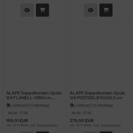
ALAPE Doppelbecken-Spüle
ALAPE Doppelbecken-Spüle
124 FLANELL-GRAU m.
124 POSTGELB 92x50,5 cm
Contur WEISS 92x50,
Lieferzeit:
3-6 Werktage
Lieferzeit:
3-6 Werktage
Art.Nr.: 5736
Art.Nr.: 5743
199,01 EUR
279,00 EUR
inkl. 19 % MwSt. zzgl.
Versandkosten
inkl. 19 % MwSt. zzgl.
Versandkosten