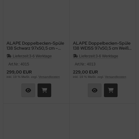
ALAPE Doppelbecken-Spüle
ALAPE Doppelbecken-Spüle
138 Schwarz 97x50,5 cm –
138 WEISS 97x50,5 cm Weiß
Emaillierte Stahlspüle mit 2
Stahl emailliert Doppelbecken
Lieferzeit:
3-6 Werktage
Lieferzeit:
3-6 Werktage
Becken Küchenspüle,
Küchenspüle Einbauspüle
Doppelspüle, Doppelbecken-
Art.Nr.: 4015
Art.Nr.: 4013
Spüle, Einbauspüle, 2-
299,00 EUR
229,00 EUR
Becken-Spüle
inkl. 19 % MwSt. zzgl.
Versandkosten
inkl. 19 % MwSt. zzgl.
Versandkosten