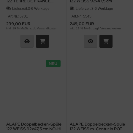
122 TERRE DE FRANCE
122 WEISS 92x47,5 cm
BRAUN 92x47,5 cm
Lieferzeit:
3-6 Werktage
Lieferzeit:
3-6 Werktage
Art.Nr.: 5701
Art.Nr.: 5545
239,00 EUR
249,00 EUR
inkl. 19 % MwSt. zzgl.
Versandkosten
inkl. 19 % MwSt. zzgl.
Versandkosten
NEU
ALAPE Doppelbecken-Spüle
ALAPE Doppelbecken-Spüle
122 WEISS 92x47,5 cm NO-HL
122 WEISS m. Contur in ROT