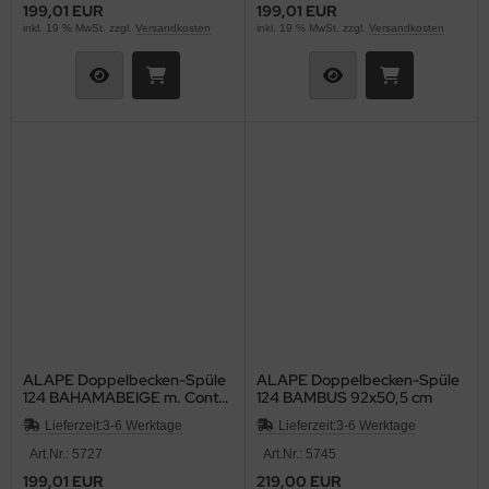
199,01 EUR
199,01 EUR
inkl. 19 % MwSt. zzgl.
Versandkosten
inkl. 19 % MwSt. zzgl.
Versandkosten
ALAPE Doppelbecken-Spüle
ALAPE Doppelbecken-Spüle
124 BAHAMABEIGE m. Contur
124 BAMBUS 92x50,5 cm
MOCCA 92x50,5
Lieferzeit:
3-6 Werktage
Lieferzeit:
3-6 Werktage
Art.Nr.: 5727
Art.Nr.: 5745
199,01 EUR
219,00 EUR