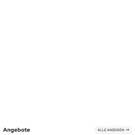
BLANCO Auflage-Spüle Doppelbecken ZS 120x50 cm Edelstahl B-L
Lieferzeit:
3-6 Werktage
Art.Nr.: 5024
149,00 EUR
inkl. 19 % MwSt. zzgl.
Versandkosten
Angebote
ALLE ANZEIGEN