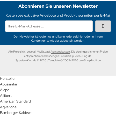
Abonnieren Sie unseren Newsletter
Kostenlose exklusive Angebote und Produktneuheiten per E-Mail
Der Newsletter ist kostenlos und kann jederzeit hier oder in Ihrem
Kundenkonto wieder abbestellt werden.
Alle Preise inkl. gesetzl. MwSt. zzgl.
Versandkosten
. Die durchgestrichenen Preise
entsprechen dem bisherigen Preis bei Spuelen-King.de.
Spuelen-King.de © 2026 | Template © 2009-2026 by eShopProfi.de
Hersteller
Abusanitair
Alape
Allibert
American Standard
AqvaZone
Bamberger Kaldewei