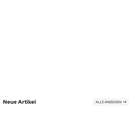
Lieferzeit:
1-3 Werktage
Art.Nr.: 3038
15,00 EUR
exkl. MwSt. zzgl.
Versandkosten
Neue Artikel
ALLE ANZEIGEN