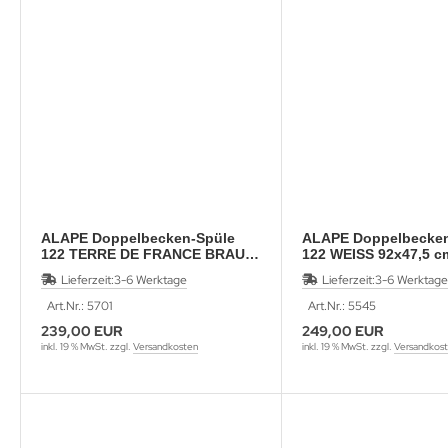
ALAPE Doppelbecken-Spüle
ALAPE Doppelbecken
122 TERRE DE FRANCE BRAUN
122 WEISS 92x47,5 c
92x47,5 cm
Lieferzeit:
3-6 Werktage
Lieferzeit:
3-6 Werktage
Art.Nr.: 5701
Art.Nr.: 5545
239,00 EUR
249,00 EUR
inkl. 19 % MwSt. zzgl.
Versandkosten
inkl. 19 % MwSt. zzgl.
Versandkos