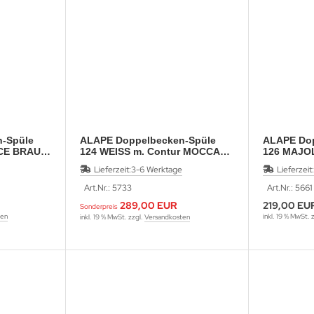
-Spüle
ALAPE Doppelbecken-Spüle
ALAPE Dop
CE BRAUN
124 WEISS m. Contur MOCCA
126 MAJO
92x50,5
cm
Lieferzeit:
3-6 Werktage
Lieferzeit:
Art.Nr.: 5733
Art.Nr.: 5661
289,00 EUR
219,00 EU
Sonderpreis
ten
inkl. 19 % MwSt. 
inkl. 19 % MwSt. zzgl.
Versandkosten