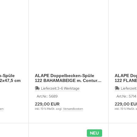
-Spüle
ALAPE Doppelbecken-Spüle
ALAPE Dop
2x47,5 cm
122 BAHAMABEIGE m. Contur
122 FLAN
MOCCA 92x47,5
WEISS 92x
Lieferzeit:
3-6 Werktage
Lieferzeit:
Art.Nr.: 5689
Art.Nr.: 5714
229,00 EUR
229,00 EU
ten
inkl. 19 % MwSt. zzgl.
Versandkosten
inkl. 19 % MwSt. 
NEU