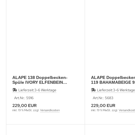
ALAPE 138 Doppelbecken-
ALAPE Doppelbecken
Spüle IVORY ELFENBEIN
119 BAHAMABEIGE 9
97x50,5 cm
Lieferzeit:
3-6 Werktage
Lieferzeit:
3-6 Werktage
Art.Nr.: 5916
Art.Nr.: 5683
229,00 EUR
229,00 EUR
inkl. 19 % MwSt. zzgl.
Versandkosten
inkl. 19 % MwSt. zzgl.
Versandkos