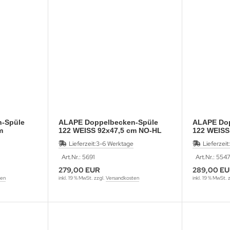
-Spüle
ALAPE Doppelbecken-Spüle
ALAPE Dop
m
122 WEISS 92x47,5 cm NO-HL
122 WEISS
92x47,5 c
Lieferzeit:
3-6 Werktage
Lieferzeit:
Art.Nr.: 5691
Art.Nr.: 554
279,00 EUR
289,00 E
ten
inkl. 19 % MwSt. zzgl.
Versandkosten
inkl. 19 % MwSt. 