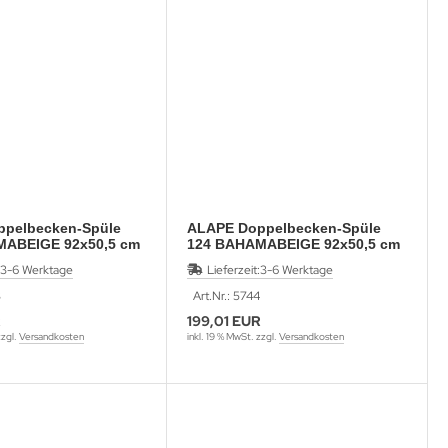
pelbecken-Spüle
ALAPE Doppelbecken-Spüle
MABEIGE 92x50,5 cm
124 BAHAMABEIGE 92x50,5 cm
3-6 Werktage
Lieferzeit:
3-6 Werktage
3
Art.Nr.: 5744
R
199,01 EUR
zzgl.
Versandkosten
inkl. 19 % MwSt. zzgl.
Versandkosten