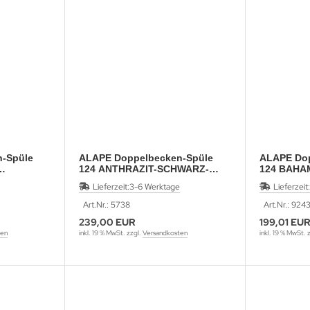
-Spüle
ALAPE Doppelbecken-Spüle
ALAPE Dop
124 ANTHRAZIT-SCHWARZ-
124 BAHA
MATT 92x50,5 cm
Lieferzeit:
3-6 Werktage
Lieferzeit:
Art.Nr.: 5738
Art.Nr.: 924
239,00 EUR
199,01 EU
ten
inkl. 19 % MwSt. zzgl.
Versandkosten
inkl. 19 % MwSt. 