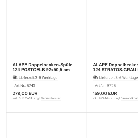
ALAPE Doppelbecken-Spüle
ALAPE Doppelbecken
124 POSTGELB 92x50,5 cm
124 STRATOS-GRAU 
cm
Lieferzeit:
3-6 Werktage
Lieferzeit:
3-6 Werktage
Art.Nr.: 5743
Art.Nr.: 5725
279,00 EUR
159,00 EUR
inkl. 19 % MwSt. zzgl.
Versandkosten
inkl. 19 % MwSt. zzgl.
Versandkos