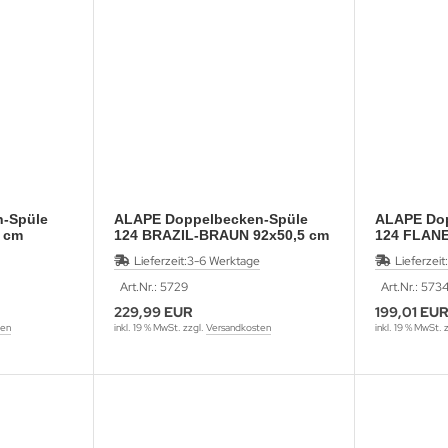
-Spüle
ALAPE Doppelbecken-Spüle
ALAPE Dop
 cm
124 BRAZIL-BRAUN 92x50,5 cm
124 FLANE
WEISS 92x
Lieferzeit:
3-6 Werktage
Lieferzeit:
Art.Nr.: 5729
Art.Nr.: 573
229,99 EUR
199,01 EU
ten
inkl. 19 % MwSt. zzgl.
Versandkosten
inkl. 19 % MwSt. 