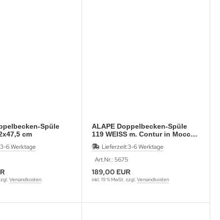
pelbecken-Spüle
ALAPE Doppelbecken-Spüle
2x47,5 cm
119 WEISS m. Contur in Mocca
92x47,5 cm
3-6 Werktage
Lieferzeit:
3-6 Werktage
Art.Nr.: 5675
UR
189,00 EUR
zzgl.
Versandkosten
inkl. 19 % MwSt. zzgl.
Versandkosten