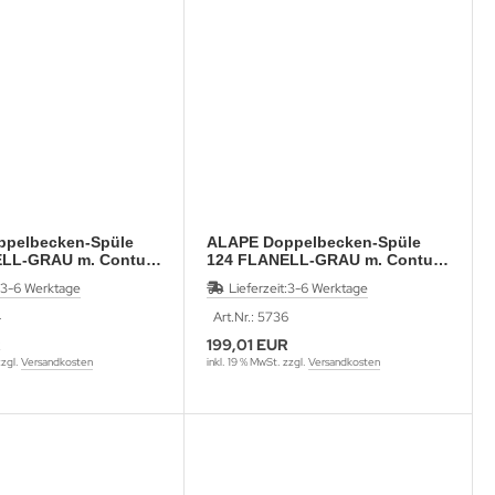
pelbecken-Spüle
ALAPE Doppelbecken-Spüle
LL-GRAU m. Contur
124 FLANELL-GRAU m. Contur
50,
WEISS 92x50,
3-6 Werktage
Lieferzeit:
3-6 Werktage
4
Art.Nr.: 5736
R
199,01 EUR
zzgl.
Versandkosten
inkl. 19 % MwSt. zzgl.
Versandkosten