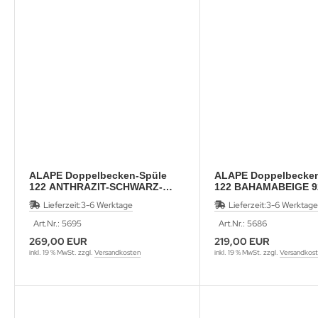
ALAPE Doppelbecken-Spüle
ALAPE Doppelbecken
122 ANTHRAZIT-SCHWARZ-
122 BAHAMABEIGE 9
MATT 92x47,5 cm
Lieferzeit:
3-6 Werktage
Lieferzeit:
3-6 Werktage
Art.Nr.: 5695
Art.Nr.: 5686
269,00 EUR
219,00 EUR
inkl. 19 % MwSt. zzgl.
Versandkosten
inkl. 19 % MwSt. zzgl.
Versandkos