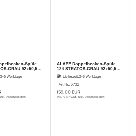
pelbecken-Spüle
ALAPE Doppelbecken-Spüle
TOS-GRAU 92x50,5
124 STRATOS-GRAU 92x50,5
cm
3-6 Werktage
Lieferzeit:
3-6 Werktage
Art.Nr.: 5732
R
159,00 EUR
zzgl.
Versandkosten
inkl. 19 % MwSt. zzgl.
Versandkosten