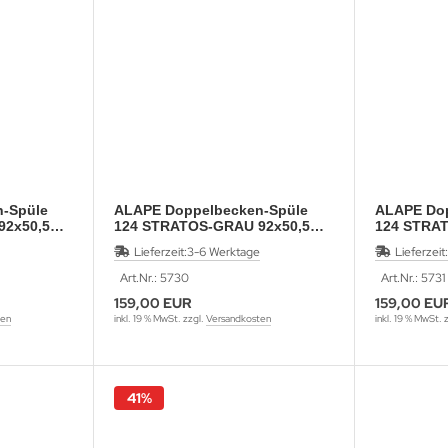
-Spüle
ALAPE Doppelbecken-Spüle
ALAPE Dop
92x50,5
124 STRATOS-GRAU 92x50,5
124 STRA
cm
cm
Lieferzeit:
3-6 Werktage
Lieferzeit:
Art.Nr.: 5730
Art.Nr.: 5731
159,00 EUR
159,00 EU
ten
inkl. 19 % MwSt. zzgl.
Versandkosten
inkl. 19 % MwSt. 
41%