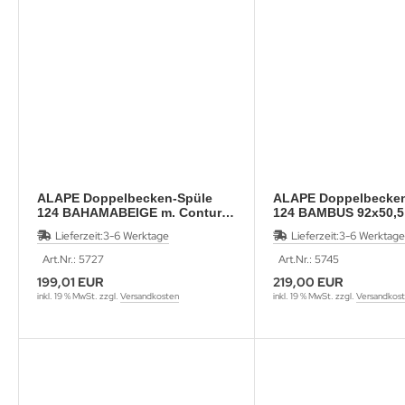
ALAPE Doppelbecken-Spüle
ALAPE Doppelbecken
124 BAHAMABEIGE m. Contur
124 BAMBUS 92x50,5
MOCCA 92x50,5
Lieferzeit:
3-6 Werktage
Lieferzeit:
3-6 Werktage
Art.Nr.: 5727
Art.Nr.: 5745
199,01 EUR
219,00 EUR
inkl. 19 % MwSt. zzgl.
Versandkosten
inkl. 19 % MwSt. zzgl.
Versandkos