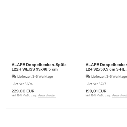
ALAPE Doppelbecken-Spüle
ALAPE Doppelbecken
122R WEISS 99x48,5 cm
124 92x50,5 cm 3-HL
BAHAMABEIGE
Lieferzeit:
3-6 Werktage
Lieferzeit:
3-6 Werktage
Art.Nr.: 5694
Art.Nr.: 5747
229,00 EUR
199,01 EUR
inkl. 19 % MwSt. zzgl.
Versandkosten
inkl. 19 % MwSt. zzgl.
Versandkos