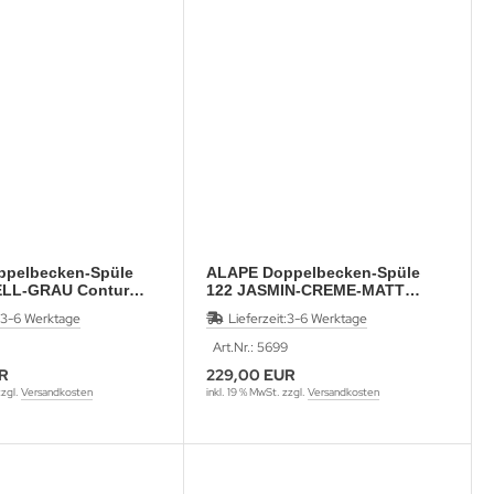
pelbecken-Spüle
ALAPE Doppelbecken-Spüle
ELL-GRAU Contur
122 JASMIN-CREME-MATT
47,5
92x47,5 cm
3-6 Werktage
Lieferzeit:
3-6 Werktage
Art.Nr.: 5699
R
229,00 EUR
zzgl.
Versandkosten
inkl. 19 % MwSt. zzgl.
Versandkosten