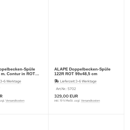
pelbecken-Spüle
ALAPE Doppelbecken-Spüle
 m. Contur in ROT
122R ROT 99x48,5 cm
m
3-6 Werktage
Lieferzeit:
3-6 Werktage
7
Art.Nr.: 5702
UR
329,00 EUR
zzgl.
Versandkosten
inkl. 19 % MwSt. zzgl.
Versandkosten