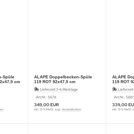
-Spüle
ALAPE Doppelbecken-Spüle
ALAPE Dop
2x47,5 cm
119 ROT 92x47,5 cm
119 ROT 9
Lieferzeit:
3-6 Werktage
Lieferzeit:
Art.Nr.: 5678
Art.Nr.: 5681
349,00 EUR
339,00 E
ten
inkl. 19 % MwSt. zzgl.
Versandkosten
inkl. 19 % MwSt. 