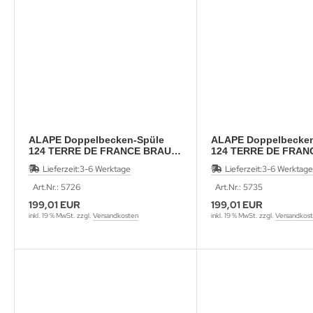
ALAPE Doppelbecken-Spüle
ALAPE Doppelbecken
124 TERRE DE FRANCE BRAUN
124 TERRE DE FRAN
92x50,5 cm
92x50,5 cm
Lieferzeit:
3-6 Werktage
Lieferzeit:
3-6 Werktage
Art.Nr.: 5726
Art.Nr.: 5735
199,01 EUR
199,01 EUR
inkl. 19 % MwSt. zzgl.
Versandkosten
inkl. 19 % MwSt. zzgl.
Versandkos