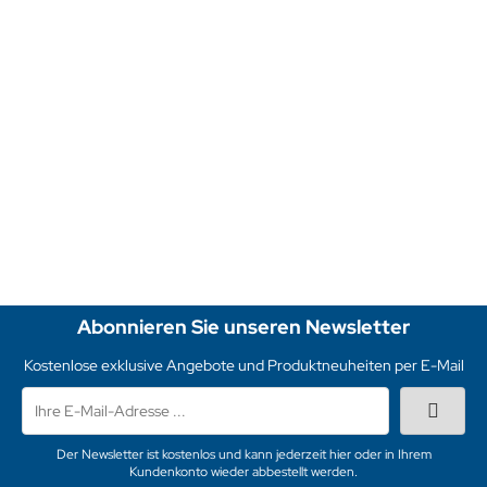
ALAPE Doppelbecken-Spüle 128 WEISS 97x50,5 cm
Lieferzeit:
3-6 Werktage
Art.Nr.: 1601
219,00 EUR
inkl. 19 % MwSt. zzgl.
Versandkosten
Abonnieren Sie unseren Newsletter
Kostenlose exklusive Angebote und Produktneuheiten per E-Mail
Der Newsletter ist kostenlos und kann jederzeit hier oder in Ihrem
Kundenkonto wieder abbestellt werden.