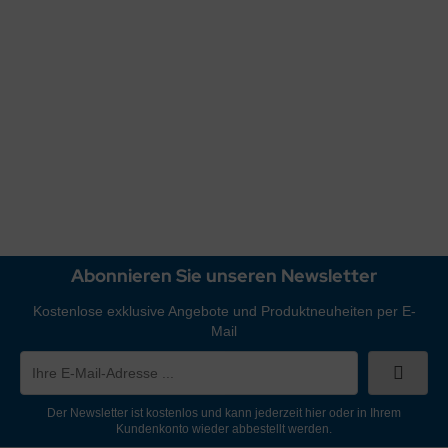
Schläfer Wandarmatur Küchenarmatur in CHROM
Lieferzeit:
1-3 Werktage
Art.Nr.: 9354
79,00 EUR
inkl. 19 % MwSt. zzgl.
Versandkosten
Abonnieren Sie unseren Newsletter
Kostenlose exklusive Angebote und Produktneuheiten per E-
Mail
Der Newsletter ist kostenlos und kann jederzeit hier oder in Ihrem
Kundenkonto wieder abbestellt werden.