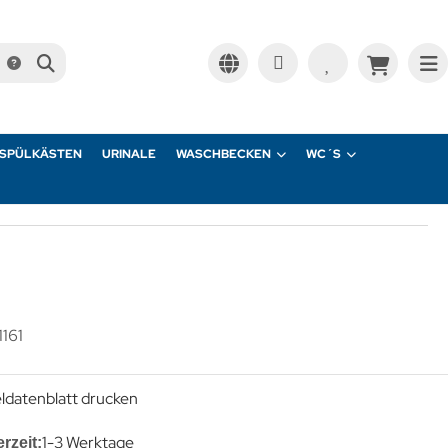
SPÜLKÄSTEN
URINALE
WASCHBECKEN
WC´S
1161
eldatenblatt drucken
1-3 Werktage
erzeit: