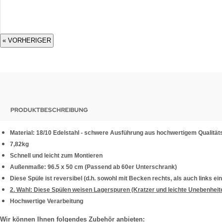
« VORHERIGER
PRODUKTBESCHREIBUNG
Material: 18/10 Edelstahl - schwere Ausführung aus hochwertigem Qualität
7,82kg
Schnell und leicht zum Montieren
Außenmaße: 96.5 x 50 cm (Passend ab 60er Unterschrank)
Diese Spüle ist reversibel (d.h. sowohl mit Becken rechts, als auch links ei
2. Wahl: Diese Spülen weisen Lagerspuren (Kratzer und leichte Unebenheite
Hochwertige Verarbeitung
Wir können Ihnen folgendes Zubehör anbieten: