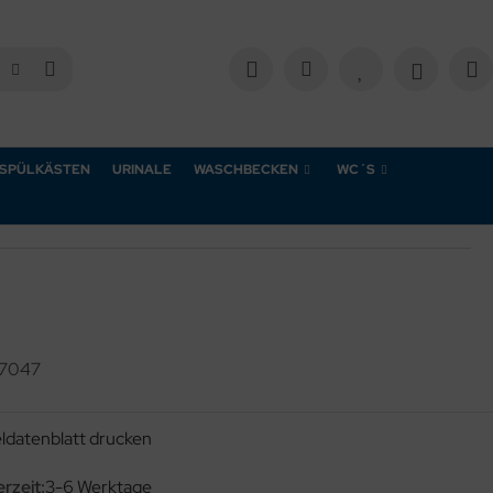
SPÜLKÄSTEN
URINALE
WASCHBECKEN
WC´S
7047
eldatenblatt drucken
erzeit:
3-6 Werktage