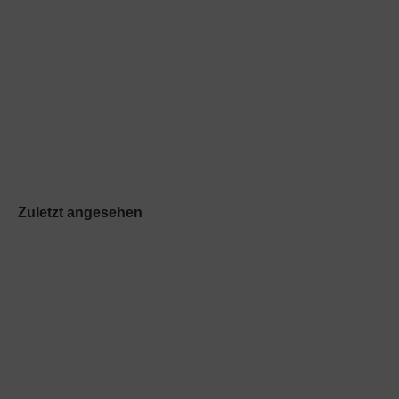
EUROPA Unterputz Wandeinbau Fünfwege Ventil Messing polier
Lieferzeit:
1-3 Werktage
Art.Nr.: 9541
115,00 EUR
inkl. 19 % MwSt. zzgl.
Versandkosten
Zuletzt angesehen