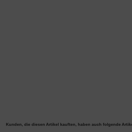
Spülen-Geruchsverschluss /-Siphon mit 2 Geräteanschlussen
Lieferzeit:
1-3 Werktage
Art.Nr.: 8933
16,00 EUR
inkl. 19 % MwSt. zzgl.
Versandkosten
Kunden, die diesen Artikel kauften, haben auch folgende Artike