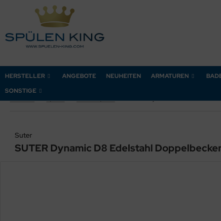
HERSTELLER
ANGEBOTE
NEUHEITEN
ARMATUREN
BAD
SONSTIGE
Startseite
Spülen
Einbau-Spülen
SUTER Dynamic D8 Edelstahl Doppelbecken-Spüle 84 x 56 x 25 cm
Suter
SUTER Dynamic D8 Edelstahl Doppelbecken-