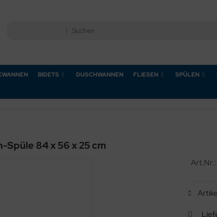
EWANNEN
BIDETS
DUSCHWANNEN
FLIESEN
SPÜLEN
Spüle 84 x 56 x 25 cm
Art.Nr.:
Artik
Lief