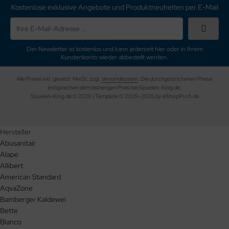
Kostenlose exklusive Angebote und Produktneuheiten per E-Mail
Der Newsletter ist kostenlos und kann jederzeit hier oder in Ihrem
Kundenkonto wieder abbestellt werden.
Alle Preise inkl. gesetzl. MwSt. zzgl.
Versandkosten
. Die durchgestrichenen Preise
entsprechen dem bisherigen Preis bei Spuelen-King.de.
Spuelen-King.de © 2026 | Template © 2009-2026 by eShopProfi.de
Hersteller
Abusanitair
Alape
Allibert
American Standard
AqvaZone
Bamberger Kaldewei
Bette
Blanco