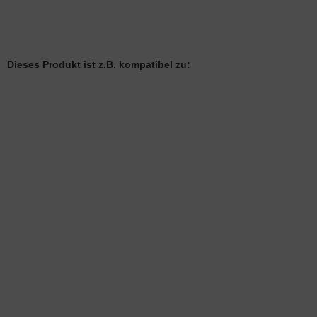
Dieses Produkt ist z.B. kompatibel zu:
SANIT Spülkasten 9
Lieferzeit:
1-3 Werktage
ABUSANITAIR Spülkasten Primus NATURA
Art.Nr.: 5657