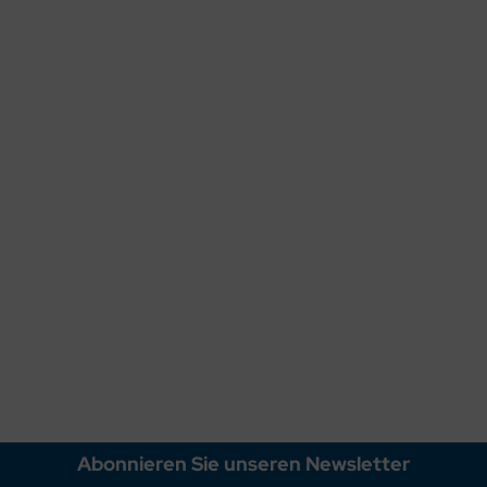
KERAMAG Renova Nr. 1 Möbel-Handwaschbecken Waschbecken 45 
Lieferzeit:
1-3 Werktage
Art.Nr.: 3044
79,00 EUR
inkl. 19 % MwSt. zzgl.
Versandkosten
Abonnieren Sie unseren Newsletter