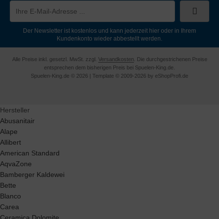
Der Newsletter ist kostenlos und kann jederzeit hier oder in Ihrem
Kundenkonto wieder abbestellt werden.
Alle Preise inkl. gesetzl. MwSt. zzgl.
Versandkosten
. Die durchgestrichenen Preise
entsprechen dem bisherigen Preis bei Spuelen-King.de.
Spuelen-King.de © 2026 | Template © 2009-2026 by eShopProfi.de
Hersteller
Abusanitair
Alape
Allibert
American Standard
AqvaZone
Bamberger Kaldewei
Bette
Blanco
Carea
Ceramica Dolomite