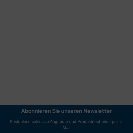
NOVO-BOCH Waschbecken Waschtisch MANHATTAN GRAU 65 x 5
Lieferzeit:
3-6 Werktage
Art.Nr.: 2763
229,00 EUR
Sonderpreis
inkl. 19 % MwSt. zzgl.
Versandkosten
Abonnieren Sie unseren Newsletter
Kostenlose exklusive Angebote und Produktneuheiten per E-
Mail